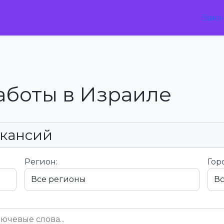
Вака
аботы в Израиле
акансий
Регион:
Гор