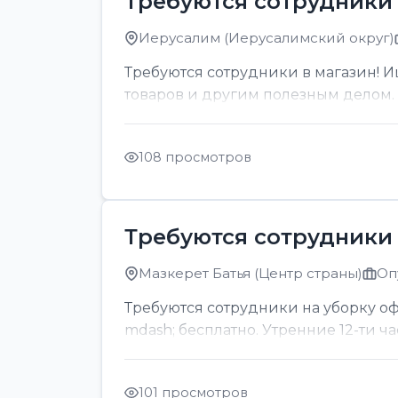
Требуются сотрудники 
Иерусалим (Иерусалимский округ)
Требуются сотрудники в магазин! И
товаров и другим полезным делом. О
108 просмотров
Требуются сотрудники 
Мазкерет Батья (Центр страны)
Оп
Требуются сотрудники на уборку офи
mdash; бесплатно. Утренние 12-ти ч
101 просмотров