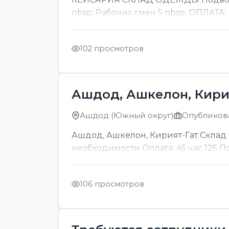
nbsp; Рабочих смен 5 nbsp; ОПЛАТА:
102 просмотров
Ашдод, Ашкелон, Кири
Ашдод (Южный округ)
Опубликова
Ашдод, Ашкелон, Кирият-Гат Склад б
необходимости Оплата: 45 час 125 
106 просмотров