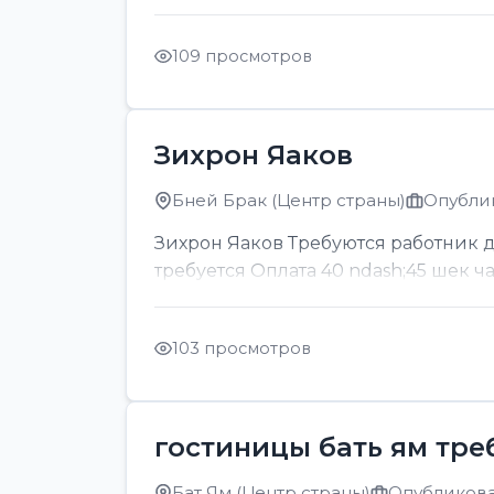
109 просмотров
Зихрон Яаков
Бней Брак (Центр страны)
Опублик
Зихрон Яаков Требуются работник для
требуется Оплата 40 ndash;45 шек ч
103 просмотров
гостиницы бать ям тре
Бат Ям (Центр страны)
Опубликован