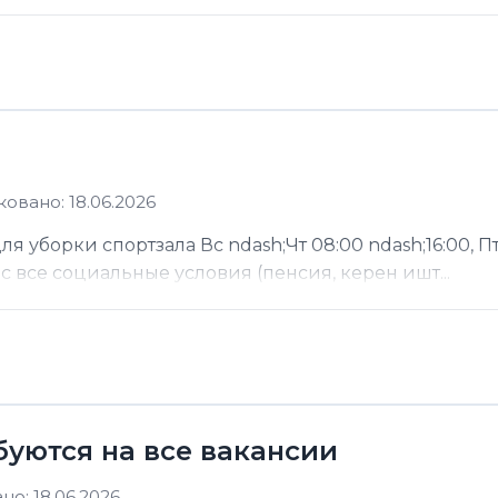
овано: 18.06.2026
 уборки спортзала Вс ndash;Чт 08:00 ndash;16:00, Пт
ас все социальные условия (пенсия, керен ишт...
буются на все вакансии
о: 18.06.2026