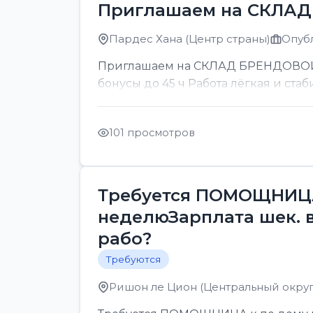
Приглашаем на СКЛА
Пардес Хана (Центр страны)
Опубл
Приглашаем на СКЛАД БРЕНДОВОЙ ОП
бонусы до 45 ч Работа лёгкая и стаб
101 просмотров
Требуется ПОМОЩНИЦА 
неделюЗарплата шек. 
рабо?
Требуются
Ришон ле Цион (Центральный округ