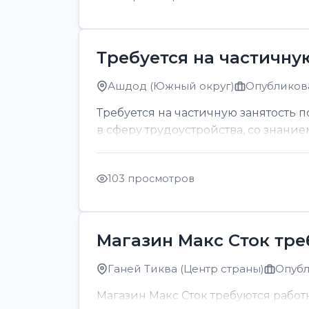
Требуется на частичну
Ашдод (Южный округ)
Опубликова
Требуется на частичную занятость 
в сферу трудоустройства, со знание
103 просмотров
Магазин Макс Сток тр
Ганей Тиква (Центр страны)
Опубл
Магазин Макс Сток требуются рабо