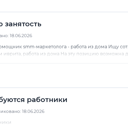
ю занятость
но: 18.06.2026
помощник smm-маркетолога - работа из дома Ищу со
м иврита, работа из дома На эту позицию возможна до
ебуются работники
иковано: 18.06.2026
тники