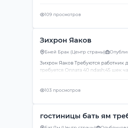
109 просмотров
Зихрон Яаков
Бней Брак (Центр страны)
Опублик
Зихрон Яаков Требуются работник для
требуется Оплата 40 ndash;45 шек ч
103 просмотров
гостиницы бать ям тре
Бат Ям (Центр страны)
Опубликован