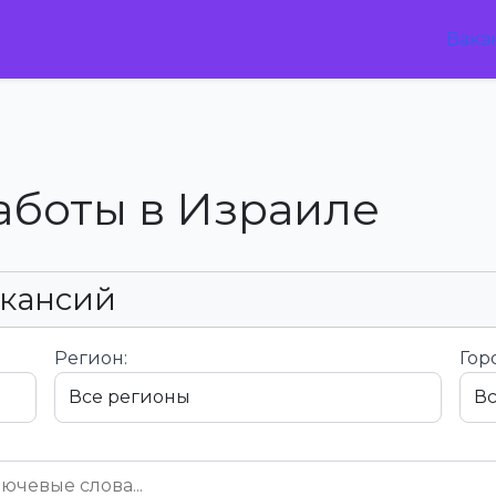
Вака
аботы в Израиле
акансий
Регион:
Гор