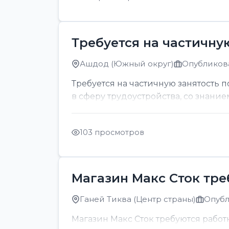
Требуется на частичну
Ашдод (Южный округ)
Опубликова
Требуется на частичную занятость 
в сферу трудоустройства, со знание
103 просмотров
Магазин Макс Сток тр
Ганей Тиква (Центр страны)
Опубл
Магазин Макс Сток требуются рабо