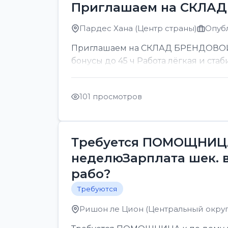
Приглашаем на СКЛА
Пардес Хана (Центр страны)
Опубл
Приглашаем на СКЛАД БРЕНДОВОЙ ОП
бонусы до 45 ч Работа лёгкая и стаб
101 просмотров
Требуется ПОМОЩНИЦА 
неделюЗарплата шек. 
рабо?
Требуются
Ришон ле Цион (Центральный округ