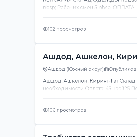
nbsp; Рабочих смен 5 nbsp; ОПЛАТА:
102 просмотров
Ашдод, Ашкелон, Кири
Ашдод (Южный округ)
Опубликова
Ашдод, Ашкелон, Кирият-Гат Склад б
необходимости Оплата: 45 час 125 
106 просмотров