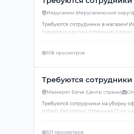
Требуются сотрудники 
Иерусалим (Иерусалимский округ)
Требуются сотрудники в магазин! И
товаров и другим полезным делом. О
108 просмотров
Требуются сотрудники 
Мазкерет Батья (Центр страны)
Оп
Требуются сотрудники на уборку офи
mdash; бесплатно. Утренние 12-ти ч
101 просмотров