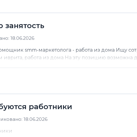
ю занятость
но: 18.06.2026
помощник smm-маркетолога - работа из дома Ищу со
м иврита, работа из дома На эту позицию возможна до
ебуются работники
иковано: 18.06.2026
тники