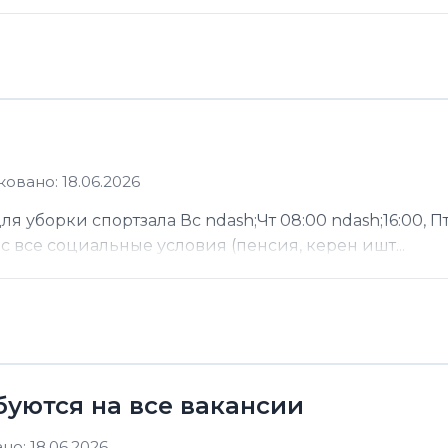
овано: 18.06.2026
 уборки спортзала Вс ndash;Чт 08:00 ndash;16:00, Пт
ас все социальные условия (пенсия, керен ишт...
буются на все вакансии
о: 18.06.2026