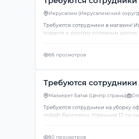
Требуются сотрудники 
Иерусалим (Иерусалимский округ)
Требуются сотрудники в магазин! И
товаров и другим полезным делом. О
88 просмотров
Требуются сотрудники 
Мазкерет Батья (Центр страны)
Оп
Требуются сотрудники на уборку офи
mdash; бесплатно. Утренние 12-ти ч
80 просмотров