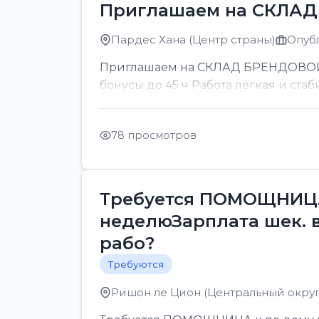
Приглашаем на СКЛА
Пардес Хана (Центр страны)
Опубл
Приглашаем на СКЛАД БРЕНДОВОЙ ОП
бонусы до 45 ч Работа лёгкая и стаб
78 просмотров
Требуется ПОМОЩНИЦА 
неделюЗарплата шек. 
рабо?
Требуются
Ришон ле Цион (Центральный округ