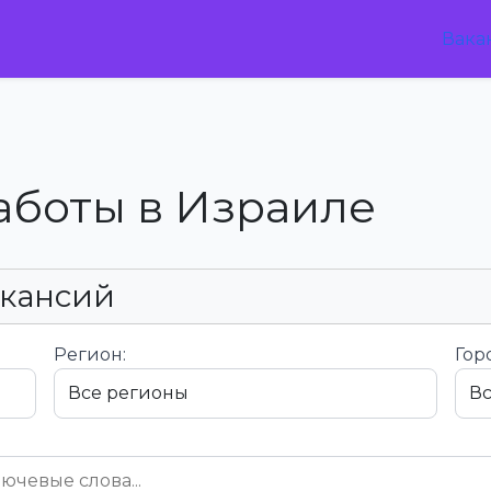
Вака
аботы в Израиле
акансий
Регион:
Гор