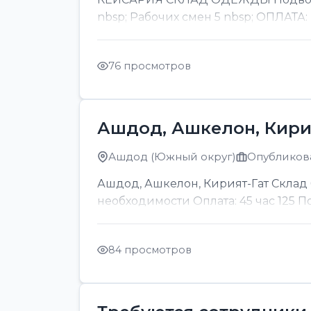
nbsp; Рабочих смен 5 nbsp; ОПЛАТА:
76 просмотров
Ашдод, Ашкелон, Кири
Ашдод (Южный округ)
Опубликова
Ашдод, Ашкелон, Кирият-Гат Склад б
необходимости Оплата: 45 час 125 
84 просмотров