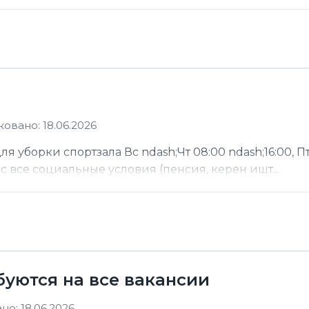
овано: 18.06.2026
 уборки спортзала Вс ndash;Чт 08:00 ndash;16:00, Пт
ас все социальные условия (пенсия, керен ишт...
буются на все вакансии
о: 18.06.2026