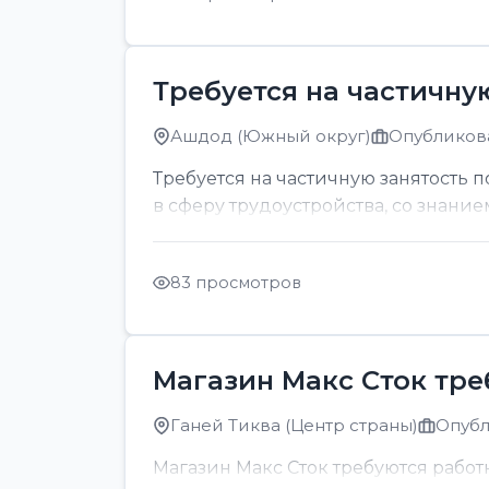
Требуется на частичну
Ашдод (Южный округ)
Опубликова
Требуется на частичную занятость 
в сферу трудоустройства, со знание
83 просмотров
Магазин Макс Сток тр
Ганей Тиква (Центр страны)
Опубл
Магазин Макс Сток требуются рабо