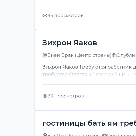
85 просмотров
Зихрон Яаков
Бней Брак (Центр страны)
Опублик
Зихрон Яаков Требуются работник для
требуется Оплата 40 ndash;45 шек ч
83 просмотров
гостиницы бать ям тре
Бат Ям (Центр страны)
Опубликован