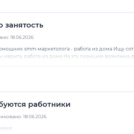
ю занятость
но: 18.06.2026
помощник smm-маркетолога - работа из дома Ищу со
м иврита, работа из дома На эту позицию возможна до
ебуются работники
иковано: 18.06.2026
тники