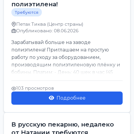
полиэтилена!
Требуются
Петах Тиква (Центр страны)
Опубликовано: 08.06.2026
Зарабатывай больше на заводе
полиэтилена! Приглашаем на простую
работу по уходу за оборудованием,
производящим полиэтиленовую плёнку и
бобины. Платим: - День: 40 шек в час (45
для синих бумаг и виз) -...
103 просмотров
Подробнее
В русскую пекарню, недалеко
от Натании требуются