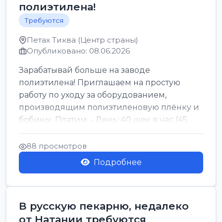
полиэтилена!
Требуются
Петах Тиква (Центр страны)
Опубликовано: 08.06.2026
Зарабатывай больше на заводе
полиэтилена! Приглашаем на простую
работу по уходу за оборудованием,
производящим полиэтиленовую плёнку и
бобины. Платим: - День: 40 шек в час (45
для синих бумаг и виз) -...
88 просмотров
Подробнее
В русскую пекарню, недалеко
от Натании требуются