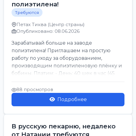
полиэтилена!
Требуются
Петах Тиква (Центр страны)
Опубликовано: 08.06.2026
Зарабатывай больше на заводе
полиэтилена! Приглашаем на простую
работу по уходу за оборудованием,
производящим полиэтиленовую плёнку и
бобины. Платим: - День: 40 шек в час (45
для синих бумаг и виз) -...
88 просмотров
Подробнее
В русскую пекарню, недалеко
от Натании требуются