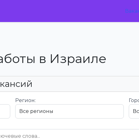
Вака
аботы в Израиле
акансий
Регион:
Гор