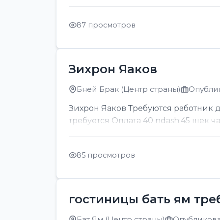
87 просмотров
Зихрон Яаков
Бней Брак (Центр страны)
Опублик
Зихрон Яаков Требуются работник для
требуется Оплата 40 ndash;45 шек ч
85 просмотров
гостиницы бать ям тре
Бат Ям (Центр страны)
Опубликован