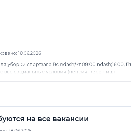
овано: 18.06.2026
 уборки спортзала Вс ndash;Чт 08:00 ndash;16:00, Пт
ас все социальные условия (пенсия, керен ишт...
буются на все вакансии
о: 18.06.2026