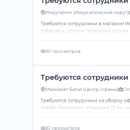
Требуются сотрудники 
Иерусалим (Иерусалимский округ)
Требуются сотрудники в магазин! И
товаров и другим полезным делом. О
90 просмотров
Требуются сотрудники 
Мазкерет Батья (Центр страны)
Оп
Требуются сотрудники на уборку офи
mdash; бесплатно. Утренние 12-ти ч
82 просмотров