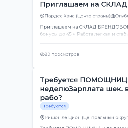
Приглашаем на СКЛА
Пардес Хана (Центр страны)
Опубл
Приглашаем на СКЛАД БРЕНДОВОЙ ОП
бонусы до 45 ч Работа лёгкая и стаб
80 просмотров
Требуется ПОМОЩНИЦА 
неделюЗарплата шек. 
рабо?
Требуются
Ришон ле Цион (Центральный округ