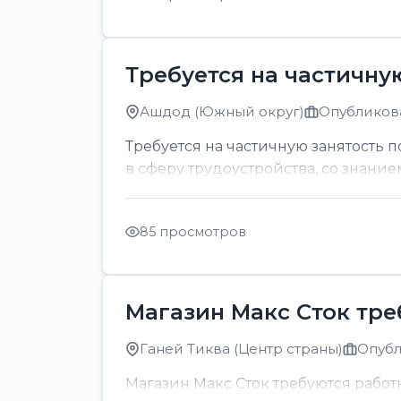
Требуется на частичну
Ашдод (Южный округ)
Опубликова
Требуется на частичную занятость 
в сферу трудоустройства, со знание
85 просмотров
Магазин Макс Сток тр
Ганей Тиква (Центр страны)
Опубл
Магазин Макс Сток требуются рабо