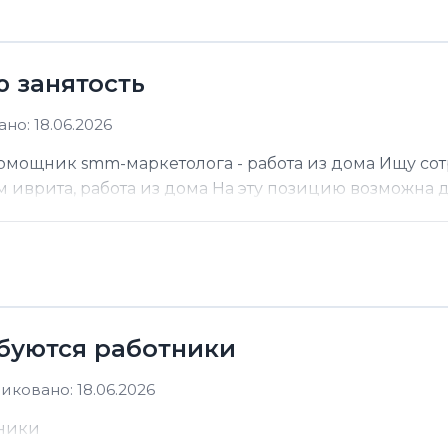
ю занятость
но: 18.06.2026
помощник smm-маркетолога - работа из дома Ищу со
м иврита, работа из дома На эту позицию возможна до
ебуются работники
иковано: 18.06.2026
тники