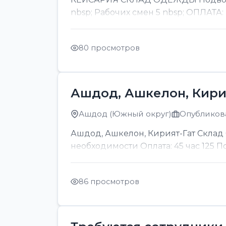
nbsp; Рабочих смен 5 nbsp; ОПЛАТА:
80 просмотров
Ашдод, Ашкелон, Кири
Ашдод (Южный округ)
Опубликова
Ашдод, Ашкелон, Кирият-Гат Склад б
необходимости Оплата: 45 час 125 
86 просмотров