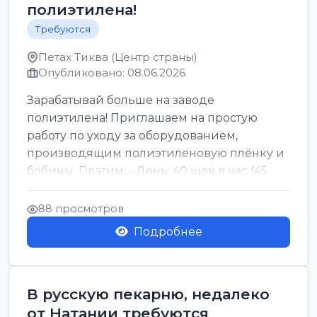
полиэтилена!
Требуются
Петах Тиква (Центр страны)
Опубликовано: 08.06.2026
Зарабатывай больше на заводе
полиэтилена! Приглашаем на простую
работу по уходу за оборудованием,
производящим полиэтиленовую плёнку и
бобины. Платим: - День: 40 шек в час (45
для синих бумаг и виз) -...
88 просмотров
Подробнее
В русскую пекарню, недалеко
от Натании требуются