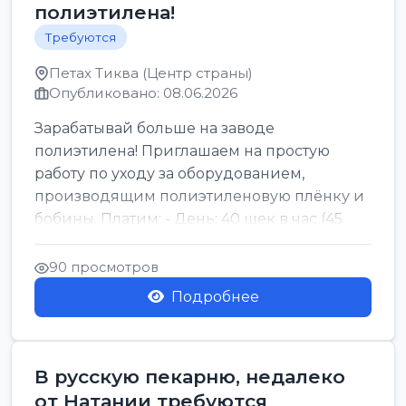
полиэтилена!
Требуются
Петах Тиква (Центр страны)
Опубликовано: 08.06.2026
Зарабатывай больше на заводе
полиэтилена! Приглашаем на простую
работу по уходу за оборудованием,
производящим полиэтиленовую плёнку и
бобины. Платим: - День: 40 шек в час (45
для синих бумаг и виз) -...
90 просмотров
Подробнее
В русскую пекарню, недалеко
от Натании требуются