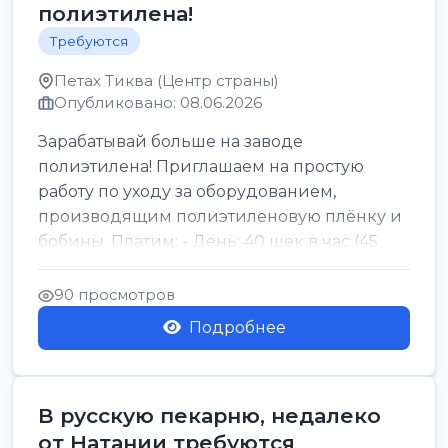
полиэтилена!
Требуются
Петах Тиква (Центр страны)
Опубликовано: 08.06.2026
Зарабатывай больше на заводе
полиэтилена! Приглашаем на простую
работу по уходу за оборудованием,
производящим полиэтиленовую плёнку и
бобины. Платим: - День: 40 шек в час (45
для синих бумаг и виз) -...
90 просмотров
Подробнее
В русскую пекарню, недалеко
от Натании требуются