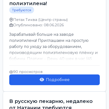
полиэтилена!
Требуются
Петах Тиква (Центр страны)
Опубликовано: 08.06.2026
Зарабатывай больше на заводе
полиэтилена! Приглашаем на простую
работу по уходу за оборудованием,
производящим полиэтиленовую плёнку и
бобины. Платим: - День: 40 шек в час (45
для синих бумаг и виз) -...
90 просмотров
Подробнее
В русскую пекарню, недалеко
от Натании требуются