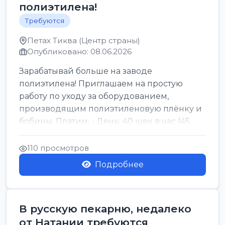
полиэтилена!
Требуются
Петах Тиква (Центр страны)
Опубликовано: 08.06.2026
Зарабатывай больше на заводе
полиэтилена! Приглашаем на простую
работу по уходу за оборудованием,
производящим полиэтиленовую плёнку и
бобины. Платим: - День: 40 шек в час (45
для синих бумаг и виз) -...
110 просмотров
Подробнее
В русскую пекарню, недалеко
от Натании требуются