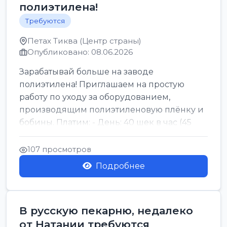
полиэтилена!
Требуются
Петах Тиква (Центр страны)
Опубликовано: 08.06.2026
Зарабатывай больше на заводе
полиэтилена! Приглашаем на простую
работу по уходу за оборудованием,
производящим полиэтиленовую плёнку и
бобины. Платим: - День: 40 шек в час (45
для синих бумаг и виз) -...
107 просмотров
Подробнее
В русскую пекарню, недалеко
от Натании требуются