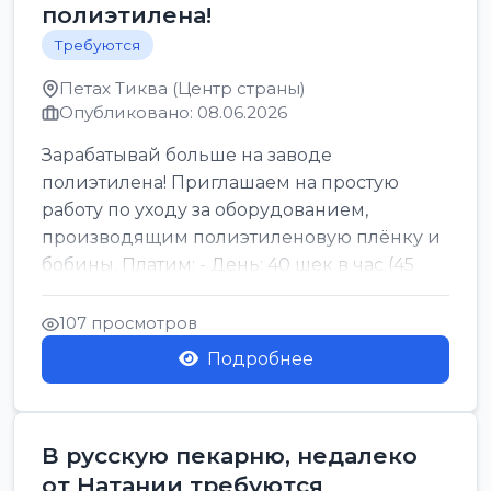
полиэтилена!
Требуются
Петах Тиква (Центр страны)
Опубликовано: 08.06.2026
Зарабатывай больше на заводе
полиэтилена! Приглашаем на простую
работу по уходу за оборудованием,
производящим полиэтиленовую плёнку и
бобины. Платим: - День: 40 шек в час (45
для синих бумаг и виз) -...
107 просмотров
Подробнее
В русскую пекарню, недалеко
от Натании требуются