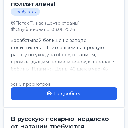
полиэтилена!
Требуются
Петах Тиква (Центр страны)
Опубликовано: 08.06.2026
Зарабатывай больше на заводе
полиэтилена! Приглашаем на простую
работу по уходу за оборудованием,
производящим полиэтиленовую плёнку и
бобины. Платим: - День: 40 шек в час (45
для синих бумаг и виз) -...
110 просмотров
Подробнее
В русскую пекарню, недалеко
от Натании требуются