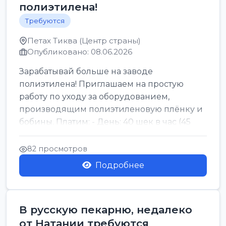
полиэтилена!
Требуются
Петах Тиква (Центр страны)
Опубликовано: 08.06.2026
Зарабатывай больше на заводе
полиэтилена! Приглашаем на простую
работу по уходу за оборудованием,
производящим полиэтиленовую плёнку и
бобины. Платим: - День: 40 шек в час (45
для синих бумаг и виз) -...
82 просмотров
Подробнее
В русскую пекарню, недалеко
от Натании требуются