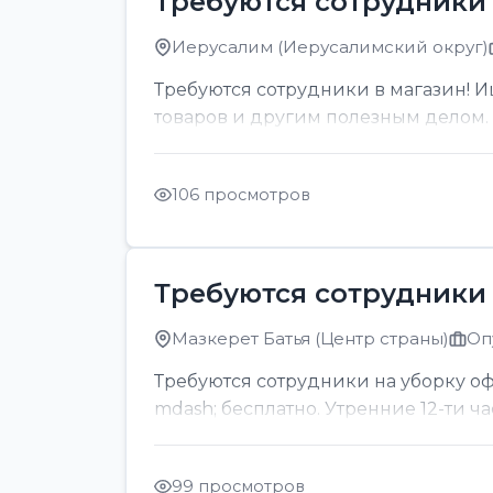
Требуются сотрудники 
Иерусалим (Иерусалимский округ)
Требуются сотрудники в магазин! И
товаров и другим полезным делом. О
106 просмотров
Требуются сотрудники 
Мазкерет Батья (Центр страны)
Оп
Требуются сотрудники на уборку офи
mdash; бесплатно. Утренние 12-ти ч
99 просмотров