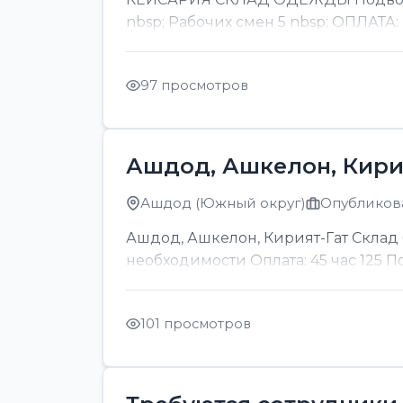
nbsp; Рабочих смен 5 nbsp; ОПЛАТА:
97 просмотров
Ашдод, Ашкелон, Кири
Ашдод (Южный округ)
Опубликова
Ашдод, Ашкелон, Кирият-Гат Склад б
необходимости Оплата: 45 час 125 
101 просмотров