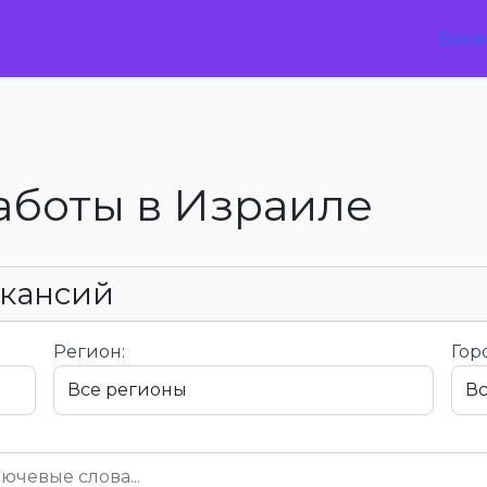
Вака
аботы в Израиле
акансий
Регион:
Гор