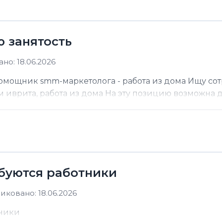
ю занятость
но: 18.06.2026
помощник smm-маркетолога - работа из дома Ищу со
м иврита, работа из дома На эту позицию возможна до
ебуются работники
иковано: 18.06.2026
тники