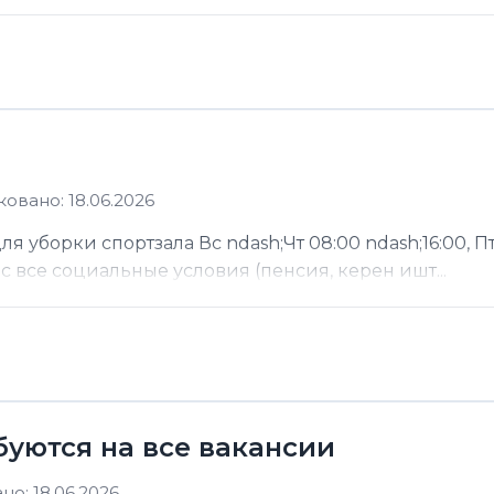
овано: 18.06.2026
 уборки спортзала Вс ndash;Чт 08:00 ndash;16:00, Пт
ас все социальные условия (пенсия, керен ишт...
буются на все вакансии
о: 18.06.2026