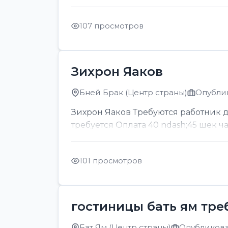
107 просмотров
Зихрон Яаков
Бней Брак (Центр страны)
Опублик
Зихрон Яаков Требуются работник для
требуется Оплата 40 ndash;45 шек ч
101 просмотров
гостиницы бать ям тре
Бат Ям (Центр страны)
Опубликован