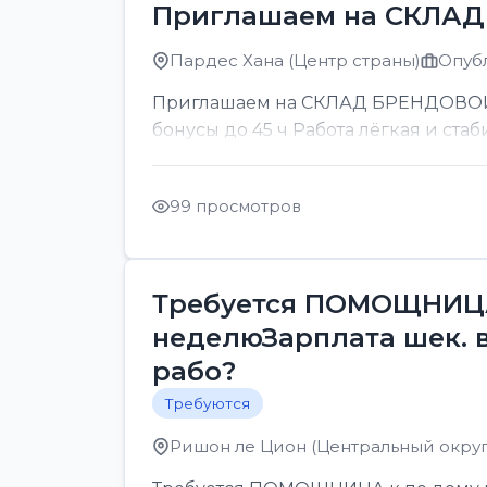
Приглашаем на СКЛА
Пардес Хана (Центр страны)
Опубл
Приглашаем на СКЛАД БРЕНДОВОЙ ОП
бонусы до 45 ч Работа лёгкая и стаб
99 просмотров
Требуется ПОМОЩНИЦА 
неделюЗарплата шек. 
рабо?
Требуются
Ришон ле Цион (Центральный округ