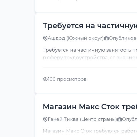
Требуется на частичну
Ашдод (Южный округ)
Опубликова
Требуется на частичную занятость 
в сферу трудоустройства, со знание
100 просмотров
Магазин Макс Сток тр
Ганей Тиква (Центр страны)
Опубл
Магазин Макс Сток требуются рабо