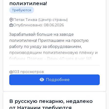
полиэтилена!
Требуются
Петах Тиква (Центр страны)
Опубликовано: 08.06.2026
Зарабатывай больше на заводе
полиэтилена! Приглашаем на простую
работу по уходу за оборудованием,
производящим полиэтиленовую плёнку и
бобины. Платим: - День: 40 шек в час (45
для синих бумаг и виз) -...
103 просмотров
Подробнее
В русскую пекарню, недалеко
от Натании требуются