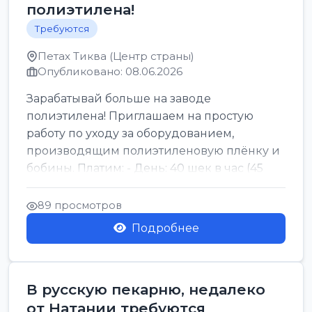
полиэтилена!
Требуются
Петах Тиква (Центр страны)
Опубликовано: 08.06.2026
Зарабатывай больше на заводе
полиэтилена! Приглашаем на простую
работу по уходу за оборудованием,
производящим полиэтиленовую плёнку и
бобины. Платим: - День: 40 шек в час (45
для синих бумаг и виз) -...
89 просмотров
Подробнее
В русскую пекарню, недалеко
от Натании требуются