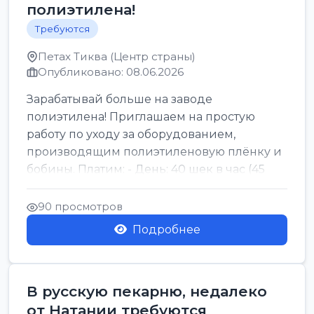
полиэтилена!
Требуются
Петах Тиква (Центр страны)
Опубликовано: 08.06.2026
Зарабатывай больше на заводе
полиэтилена! Приглашаем на простую
работу по уходу за оборудованием,
производящим полиэтиленовую плёнку и
бобины. Платим: - День: 40 шек в час (45
для синих бумаг и виз) -...
90 просмотров
Подробнее
В русскую пекарню, недалеко
от Натании требуются