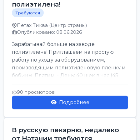
полиэтилена!
Требуются
Петах Тиква (Центр страны)
Опубликовано: 08.06.2026
Зарабатывай больше на заводе
полиэтилена! Приглашаем на простую
работу по уходу за оборудованием,
производящим полиэтиленовую плёнку и
бобины. Платим: - День: 40 шек в час (45
для синих бумаг и виз) -...
90 просмотров
Подробнее
В русскую пекарню, недалеко
от Натании требуются