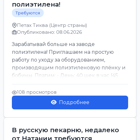
полиэтилена!
Требуются
Петах Тиква (Центр страны)
Опубликовано: 08.06.2026
Зарабатывай больше на заводе
полиэтилена! Приглашаем на простую
работу по уходу за оборудованием,
производящим полиэтиленовую плёнку и
бобины. Платим: - День: 40 шек в час (45
для синих бумаг и виз) -...
108 просмотров
Подробнее
В русскую пекарню, недалеко
от Натании требуются