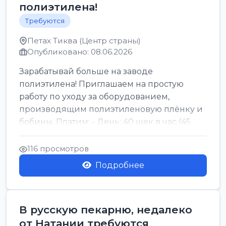
полиэтилена!
Требуются
Петах Тиква (Центр страны)
Опубликовано: 08.06.2026
Зарабатывай больше на заводе
полиэтилена! Приглашаем на простую
работу по уходу за оборудованием,
производящим полиэтиленовую плёнку и
бобины. Платим: - День: 40 шек в час (45
для синих бумаг и виз) -...
116 просмотров
Подробнее
В русскую пекарню, недалеко
от Натании требуются