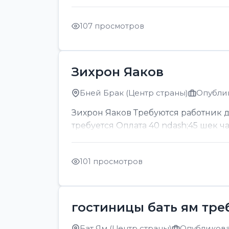
107 просмотров
Зихрон Яаков
Бней Брак (Центр страны)
Опублик
Зихрон Яаков Требуются работник для
требуется Оплата 40 ndash;45 шек ч
101 просмотров
гостиницы бать ям тре
Бат Ям (Центр страны)
Опубликован