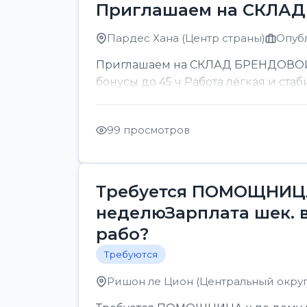
Приглашаем на СКЛА
Пардес Хана (Центр страны)
Опубл
Приглашаем на СКЛАД БРЕНДОВОЙ ОП
бонусы до 45 ч Работа лёгкая и стаб
99 просмотров
Требуется ПОМОЩНИЦА 
неделюЗарплата шек. 
рабо?
Требуются
Ришон ле Цион (Центральный округ