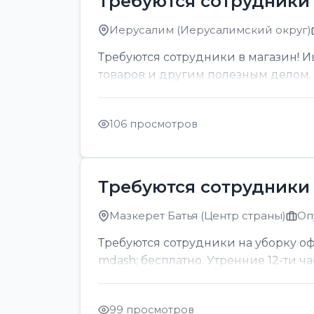
Требуются сотрудники 
Иерусалим (Иерусалимский округ)
Требуются сотрудники в магазин! И
товаров и другим полезным делом. О
106 просмотров
Требуются сотрудники 
Мазкерет Батья (Центр страны)
Оп
Требуются сотрудники на уборку офи
mdash; бесплатно. Утренние 12-ти ч
99 просмотров