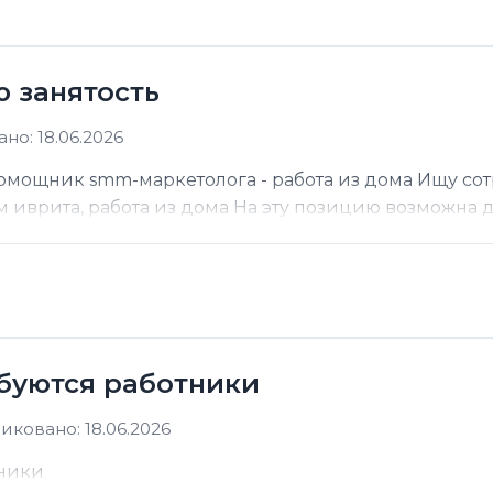
ю занятость
но: 18.06.2026
помощник smm-маркетолога - работа из дома Ищу со
м иврита, работа из дома На эту позицию возможна до
ебуются работники
иковано: 18.06.2026
тники