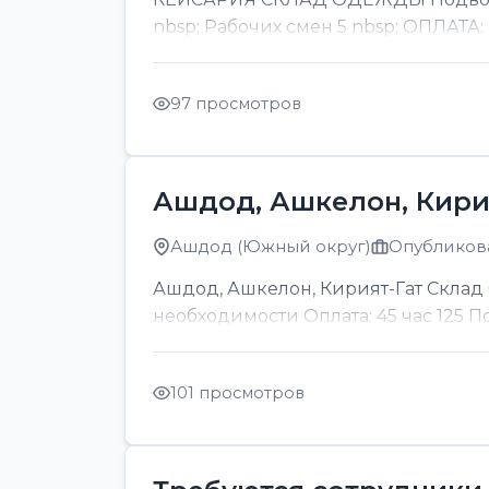
nbsp; Рабочих смен 5 nbsp; ОПЛАТА:
97 просмотров
Ашдод, Ашкелон, Кири
Ашдод (Южный округ)
Опубликова
Ашдод, Ашкелон, Кирият-Гат Склад б
необходимости Оплата: 45 час 125 
101 просмотров