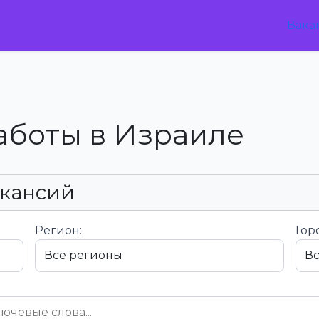
Вака
аботы в Израиле
акансий
Регион:
Гор