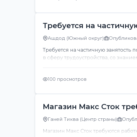
Требуется на частичну
Ашдод (Южный округ)
Опубликова
Требуется на частичную занятость 
в сферу трудоустройства, со знание
100 просмотров
Магазин Макс Сток тр
Ганей Тиква (Центр страны)
Опубл
Магазин Макс Сток требуются рабо