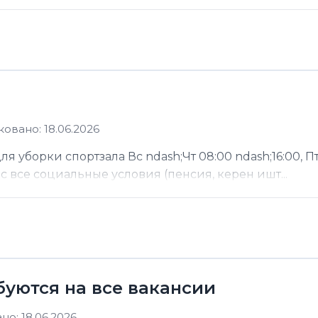
овано: 18.06.2026
 уборки спортзала Вс ndash;Чт 08:00 ndash;16:00, Пт
ас все социальные условия (пенсия, керен ишт...
буются на все вакансии
о: 18.06.2026