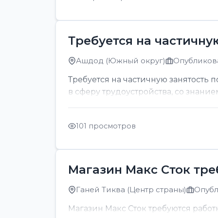
Требуется на частичну
Ашдод (Южный округ)
Опубликова
Требуется на частичную занятость 
в сферу трудоустройства, со знание
101 просмотров
Магазин Макс Сток тр
Ганей Тиква (Центр страны)
Опубл
Магазин Макс Сток требуются рабо