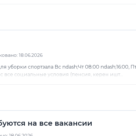
овано: 18.06.2026
 уборки спортзала Вс ndash;Чт 08:00 ndash;16:00, Пт
ас все социальные условия (пенсия, керен ишт...
буются на все вакансии
о: 18.06.2026