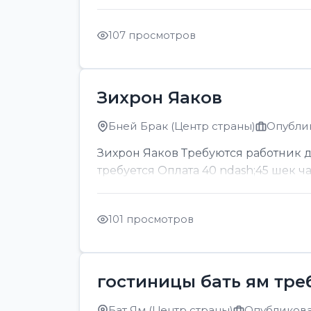
107 просмотров
Зихрон Яаков
Бней Брак (Центр страны)
Опублик
Зихрон Яаков Требуются работник для
требуется Оплата 40 ndash;45 шек ч
101 просмотров
гостиницы бать ям тре
Бат Ям (Центр страны)
Опубликован