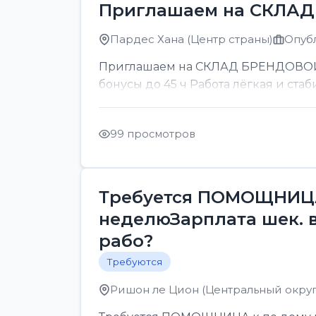
Приглашаем на СКЛА
Пардес Хана (Центр страны)
Опубл
Приглашаем на СКЛАД БРЕНДОВОЙ ОП
бонусы до 45 ч Работа лёгкая и стаб
99 просмотров
Требуется ПОМОЩНИЦА 
неделюЗарплата шек. 
рабо?
Требуются
Ришон ле Цион (Центральный округ