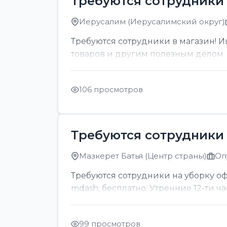
Требуются сотрудники 
Иерусалим (Иерусалимский округ)
Требуются сотрудники в магазин! И
товаров и другим полезным делом. О
106 просмотров
Требуются сотрудники 
Мазкерет Батья (Центр страны)
Оп
Требуются сотрудники на уборку офи
mdash; бесплатно. Утренние 12-ти ч
99 просмотров