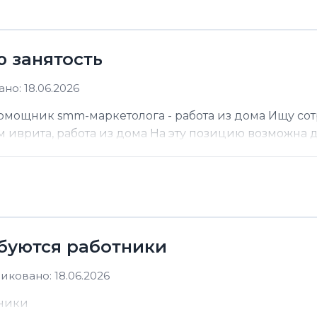
ю занятость
но: 18.06.2026
помощник smm-маркетолога - работа из дома Ищу со
м иврита, работа из дома На эту позицию возможна до
ебуются работники
иковано: 18.06.2026
тники