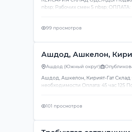
nbsp; Рабочих смен 5 nbsp; ОПЛАТА:
99 просмотров
Ашдод, Ашкелон, Кири
Ашдод (Южный округ)
Опубликова
Ашдод, Ашкелон, Кирият-Гат Склад б
необходимости Оплата: 45 час 125 
101 просмотров