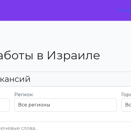
Вака
аботы в Израиле
акансий
Регион:
Гор