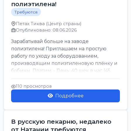
полиэтилена!
Требуются
Петах Тиква (Центр страны)
Опубликовано: 08.06.2026
Зарабатывай больше на заводе
полиэтилена! Приглашаем на простую
работу по уходу за оборудованием,
производящим полиэтиленовую плёнку и
бобины. Платим: - День: 40 шек в час (45
для синих бумаг и виз) -...
110 просмотров
Подробнее
В русскую пекарню, недалеко
от Натании требуются