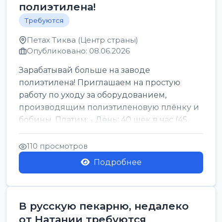
полиэтилена!
Требуются
Петах Тиква (Центр страны)
Опубликовано: 08.06.2026
Зарабатывай больше на заводе
полиэтилена! Приглашаем на простую
работу по уходу за оборудованием,
производящим полиэтиленовую плёнку и
бобины. Платим: - День: 40 шек в час (45
для синих бумаг и виз) -...
110 просмотров
Подробнее
В русскую пекарню, недалеко
от Натании требуются