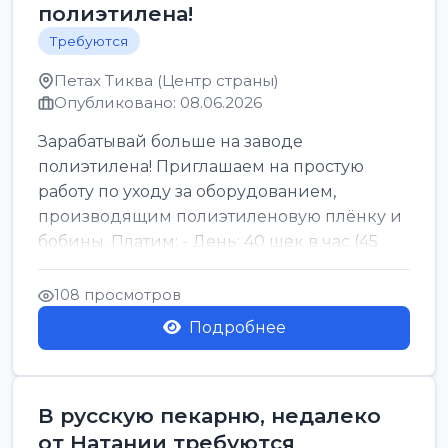
полиэтилена!
Требуются
Петах Тиква (Центр страны)
Опубликовано: 08.06.2026
Зарабатывай больше на заводе
полиэтилена! Приглашаем на простую
работу по уходу за оборудованием,
производящим полиэтиленовую плёнку и
бобины. Платим: - День: 40 шек в час (45
для синих бумаг и виз) -...
108 просмотров
Подробнее
В русскую пекарню, недалеко
от Натании требуются