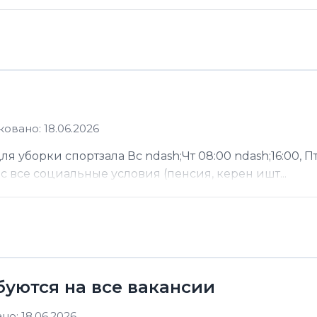
овано: 18.06.2026
 уборки спортзала Вс ndash;Чт 08:00 ndash;16:00, Пт
ас все социальные условия (пенсия, керен ишт...
буются на все вакансии
о: 18.06.2026