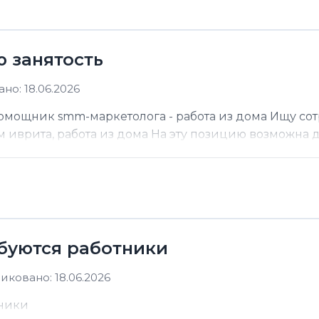
ю занятость
но: 18.06.2026
помощник smm-маркетолога - работа из дома Ищу со
м иврита, работа из дома На эту позицию возможна до
ебуются работники
иковано: 18.06.2026
тники