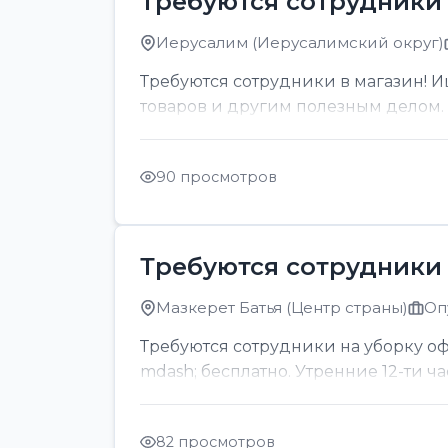
Требуются сотрудники 
Иерусалим (Иерусалимский округ)
Требуются сотрудники в магазин! И
товаров и другим полезным делом. О
90 просмотров
Требуются сотрудники 
Мазкерет Батья (Центр страны)
Оп
Требуются сотрудники на уборку офи
mdash; бесплатно. Утренние 12-ти ч
82 просмотров