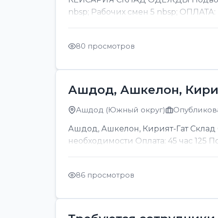
nbsp; Рабочих смен 5 nbsp; ОПЛАТА:
80 просмотров
Ашдод, Ашкелон, Кири
Ашдод (Южный округ)
Опубликова
Ашдод, Ашкелон, Кирият-Гат Склад б
необходимости Оплата: 45 час 125 
86 просмотров