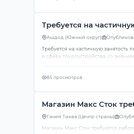
Требуется на частичну
Ашдод (Южный округ)
Опубликова
Требуется на частичную занятость 
в сферу трудоустройства, со знание
85 просмотров
Магазин Макс Сток тр
Ганей Тиква (Центр страны)
Опубл
Магазин Макс Сток требуются рабо