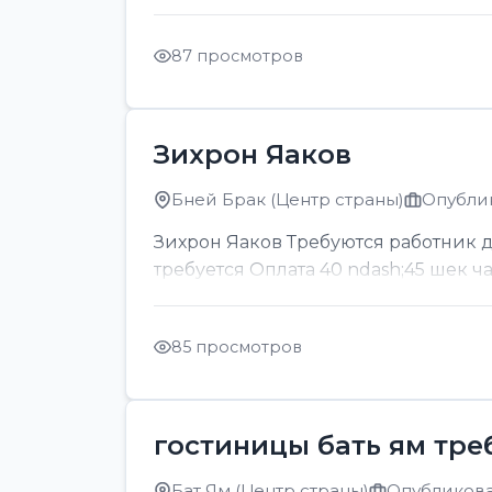
87 просмотров
Зихрон Яаков
Бней Брак (Центр страны)
Опублик
Зихрон Яаков Требуются работник для
требуется Оплата 40 ndash;45 шек ч
85 просмотров
гостиницы бать ям тре
Бат Ям (Центр страны)
Опубликован