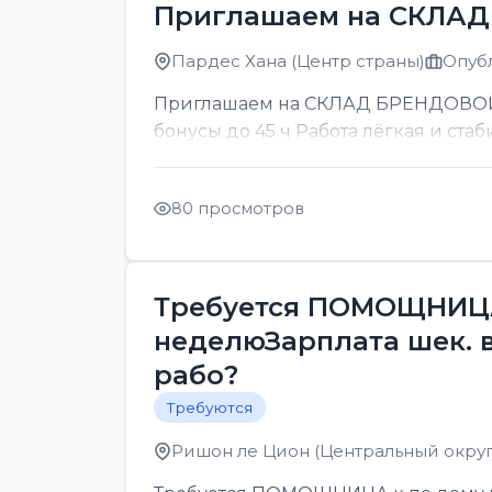
Приглашаем на СКЛА
Пардес Хана (Центр страны)
Опубл
Приглашаем на СКЛАД БРЕНДОВОЙ ОП
бонусы до 45 ч Работа лёгкая и стаб
80 просмотров
Требуется ПОМОЩНИЦА 
неделюЗарплата шек. 
рабо?
Требуются
Ришон ле Цион (Центральный округ