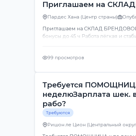
Приглашаем на СКЛА
Пардес Хана (Центр страны)
Опубл
Приглашаем на СКЛАД БРЕНДОВОЙ ОП
бонусы до 45 ч Работа лёгкая и стаб
99 просмотров
Требуется ПОМОЩНИЦА 
неделюЗарплата шек. 
рабо?
Требуются
Ришон ле Цион (Центральный округ