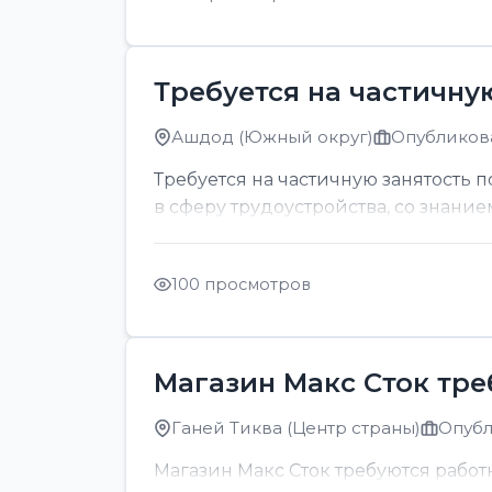
Требуется на частичну
Ашдод (Южный округ)
Опубликова
Требуется на частичную занятость 
в сферу трудоустройства, со знание
100 просмотров
Магазин Макс Сток тр
Ганей Тиква (Центр страны)
Опубл
Магазин Макс Сток требуются рабо