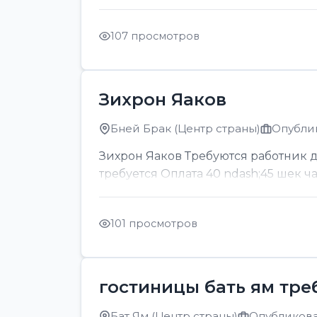
107 просмотров
Зихрон Яаков
Бней Брак (Центр страны)
Опублик
Зихрон Яаков Требуются работник для
требуется Оплата 40 ndash;45 шек ч
101 просмотров
гостиницы бать ям тре
Бат Ям (Центр страны)
Опубликован