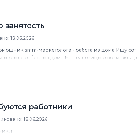
ю занятость
но: 18.06.2026
помощник smm-маркетолога - работа из дома Ищу со
м иврита, работа из дома На эту позицию возможна до
ебуются работники
иковано: 18.06.2026
тники