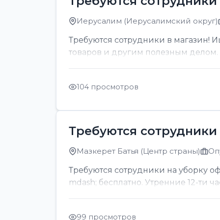
Требуются сотрудники 
Иерусалим (Иерусалимский округ)
Требуются сотрудники в магазин! И
товаров и другим полезным делом. О
104 просмотров
Требуются сотрудники 
Мазкерет Батья (Центр страны)
Оп
Требуются сотрудники на уборку офи
mdash; бесплатно. Утренние 12-ти ч
99 просмотров