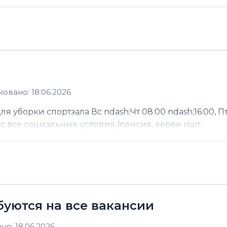
овано: 18.06.2026
 уборки спортзала Вс ndash;Чт 08:00 ndash;16:00, Пт
ас все социальные условия (пенсия, керен ишт...
буются на все вакансии
о: 18.06.2026