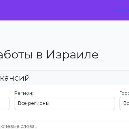
Вака
аботы в Израиле
акансий
Регион:
Гор