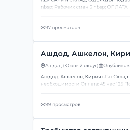
nbsp; Рабочих смен 5 nbsp; ОПЛАТА:
97 просмотров
Ашдод, Ашкелон, Кири
Ашдод (Южный округ)
Опубликова
Ашдод, Ашкелон, Кирият-Гат Склад б
необходимости Оплата: 45 час 125 
99 просмотров