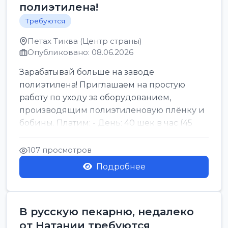
полиэтилена!
Требуются
Петах Тиква (Центр страны)
Опубликовано: 08.06.2026
Зарабатывай больше на заводе
полиэтилена! Приглашаем на простую
работу по уходу за оборудованием,
производящим полиэтиленовую плёнку и
бобины. Платим: - День: 40 шек в час (45
для синих бумаг и виз) -...
107 просмотров
Подробнее
В русскую пекарню, недалеко
от Натании требуются