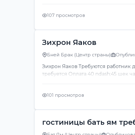
107 просмотров
Зихрон Яаков
Бней Брак (Центр страны)
Опублик
Зихрон Яаков Требуются работник для
требуется Оплата 40 ndash;45 шек ч
101 просмотров
гостиницы бать ям тре
Бат Ям (Центр страны)
Опубликован