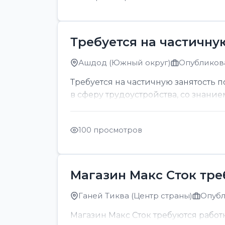
Требуется на частичну
Ашдод (Южный округ)
Опубликова
Требуется на частичную занятость 
в сферу трудоустройства, со знание
100 просмотров
Магазин Макс Сток тр
Ганей Тиква (Центр страны)
Опубл
Магазин Макс Сток требуются рабо