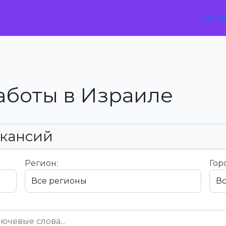
Вака
аботы в Израиле
акансий
Регион:
Гор