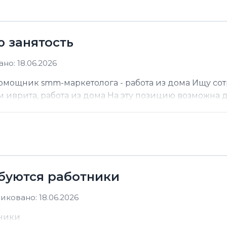
ю занятость
но: 18.06.2026
помощник smm-маркетолога - работа из дома Ищу со
м иврита, работа из дома На эту позицию возможна до
ебуются работники
иковано: 18.06.2026
тники