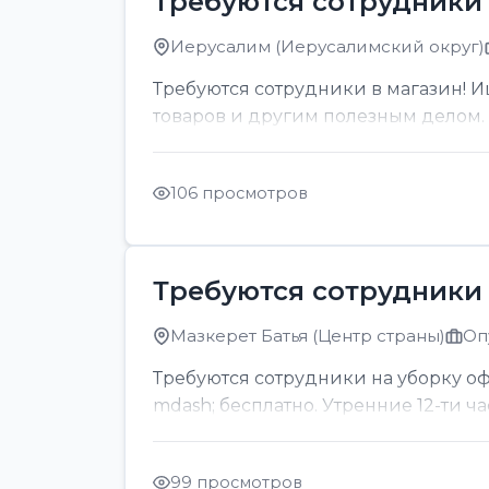
Требуются сотрудники 
Иерусалим (Иерусалимский округ)
Требуются сотрудники в магазин! И
товаров и другим полезным делом. О
106 просмотров
Требуются сотрудники 
Мазкерет Батья (Центр страны)
Оп
Требуются сотрудники на уборку офи
mdash; бесплатно. Утренние 12-ти ч
99 просмотров