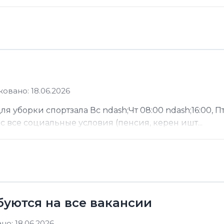
овано: 18.06.2026
 уборки спортзала Вс ndash;Чт 08:00 ndash;16:00, Пт
ас все социальные условия (пенсия, керен ишт...
буются на все вакансии
о: 18.06.2026