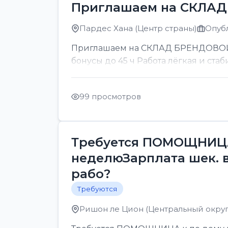
Приглашаем на СКЛА
Пардес Хана (Центр страны)
Опубл
Приглашаем на СКЛАД БРЕНДОВОЙ ОП
бонусы до 45 ч Работа лёгкая и стаб
99 просмотров
Требуется ПОМОЩНИЦА 
неделюЗарплата шек. 
рабо?
Требуются
Ришон ле Цион (Центральный округ