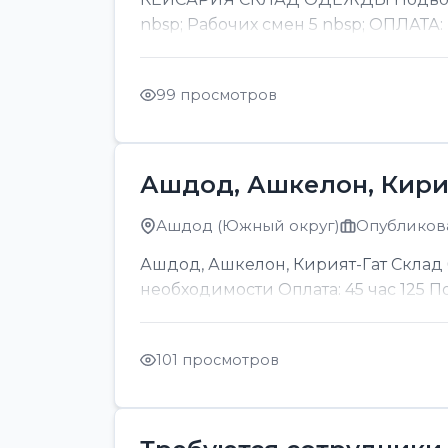
nbsp; Рабочих смен 5 nbsp; ОПЛАТА:
99 просмотров
Ашдод, Ашкелон, Кири
Ашдод (Южный округ)
Опубликова
Ашдод, Ашкелон, Кирият-Гат Склад б
необходимости Оплата: 45 час 125 
101 просмотров