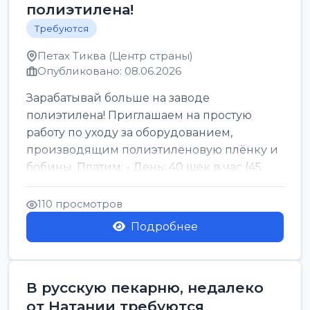
полиэтилена!
Требуются
Петах Тиква (Центр страны)
Опубликовано: 08.06.2026
Зарабатывай больше на заводе
полиэтилена! Приглашаем на простую
работу по уходу за оборудованием,
производящим полиэтиленовую плёнку и
бобины. Платим: - День: 40 шек в час (45
для синих бумаг и виз) -...
110 просмотров
Подробнее
В русскую пекарню, недалеко
от Натании требуются