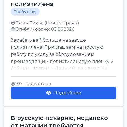
полиэтилена!
Требуются
Петах Тиква (Центр страны)
Опубликовано: 08.06.2026
Зарабатывай больше на заводе
полиэтилена! Приглашаем на простую
работу по уходу за оборудованием,
производящим полиэтиленовую плёнку и
бобины. Платим: - День: 40 шек в час (45
для синих бумаг и виз) -...
107 просмотров
Подробнее
В русскую пекарню, недалеко
от Натании требуются