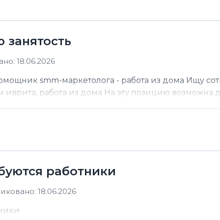
ю занятость
но: 18.06.2026
помощник smm-маркетолога - работа из дома Ищу со
м иврита, работа из дома На эту позицию возможна до
ебуются работники
иковано: 18.06.2026
тники