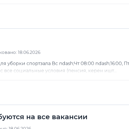
овано: 18.06.2026
 уборки спортзала Вс ndash;Чт 08:00 ndash;16:00, Пт
ас все социальные условия (пенсия, керен ишт...
буются на все вакансии
о: 18.06.2026