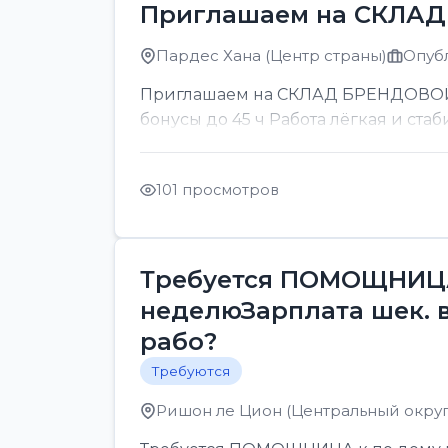
Приглашаем на СКЛА
Пардес Хана (Центр страны)
Опубл
Приглашаем на СКЛАД БРЕНДОВОЙ ОП
бонусы до 45 ч Работа лёгкая и стаб
101 просмотров
Требуется ПОМОЩНИЦА 
неделюЗарплата шек. 
рабо?
Требуются
Ришон ле Цион (Центральный округ