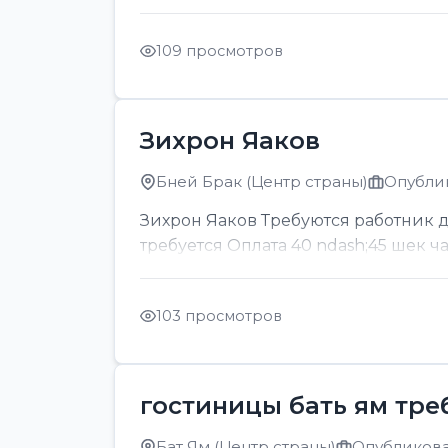
109 просмотров
Зихрон Яаков
Бней Брак (Центр страны)
Опублик
Зихрон Яаков Требуются работник для
требуется Оплата 40 ndash;45 шек ч
103 просмотров
гостиницы бать ям тре
Бат Ям (Центр страны)
Опубликован