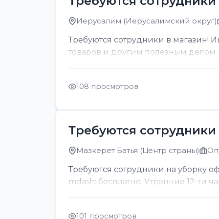
Требуются сотрудники 
Иерусалим (Иерусалимский округ)
Требуются сотрудники в магазин! И
товаров и другим полезным делом. О
108 просмотров
Требуются сотрудники 
Мазкерет Батья (Центр страны)
Оп
Требуются сотрудники на уборку офи
mdash; бесплатно. Утренние 12-ти ч
101 просмотров