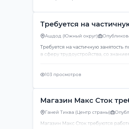
Требуется на частичну
Ашдод (Южный округ)
Опубликова
Требуется на частичную занятость 
в сферу трудоустройства, со знание
103 просмотров
Магазин Макс Сток тр
Ганей Тиква (Центр страны)
Опубл
Магазин Макс Сток требуются рабо