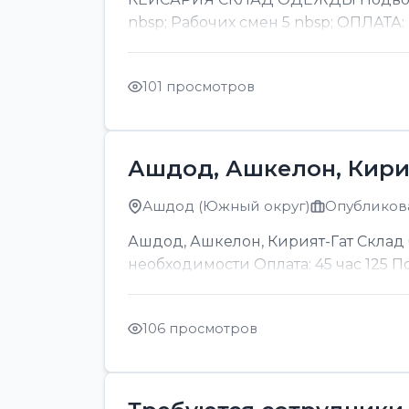
nbsp; Рабочих смен 5 nbsp; ОПЛАТА:
101 просмотров
Ашдод, Ашкелон, Кири
Ашдод (Южный округ)
Опубликова
Ашдод, Ашкелон, Кирият-Гат Склад б
необходимости Оплата: 45 час 125 
106 просмотров