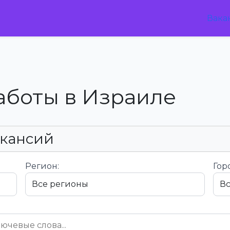
Вака
аботы в Израиле
акансий
Регион:
Гор