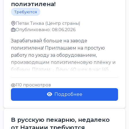
полиэтилена!
Требуются
Петах Тиква (Центр страны)
Опубликовано: 08.06.2026
Зарабатывай больше на заводе
полиэтилена! Приглашаем на простую
работу по уходу за оборудованием,
производящим полиэтиленовую плёнку и
бобины. Платим: - День: 40 шек в час (45
для синих бумаг и виз) -...
110 просмотров
Подробнее
В русскую пекарню, недалеко
от Натании требуются