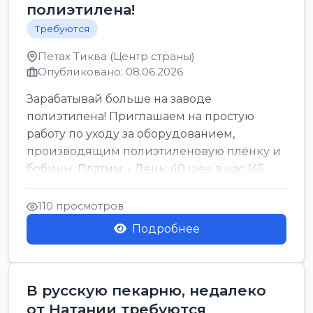
полиэтилена!
Требуются
Петах Тиква (Центр страны)
Опубликовано: 08.06.2026
Зарабатывай больше на заводе
полиэтилена! Приглашаем на простую
работу по уходу за оборудованием,
производящим полиэтиленовую плёнку и
бобины. Платим: - День: 40 шек в час (45
для синих бумаг и виз) -...
110 просмотров
Подробнее
В русскую пекарню, недалеко
от Натании требуются