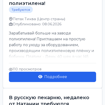
полиэтилена!
Требуются
Петах Тиква (Центр страны)
Опубликовано: 08.06.2026
Зарабатывай больше на заводе
полиэтилена! Приглашаем на простую
работу по уходу за оборудованием,
производящим полиэтиленовую плёнку и
бобины. Платим: - День: 40 шек в час (45
для синих бумаг и виз) -...
110 просмотров
Подробнее
В русскую пекарню, недалеко
от Натании требуются