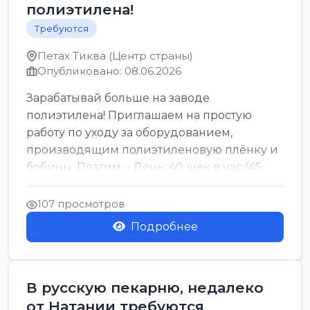
полиэтилена!
Требуются
Петах Тиква (Центр страны)
Опубликовано: 08.06.2026
Зарабатывай больше на заводе
полиэтилена! Приглашаем на простую
работу по уходу за оборудованием,
производящим полиэтиленовую плёнку и
бобины. Платим: - День: 40 шек в час (45
для синих бумаг и виз) -...
107 просмотров
Подробнее
В русскую пекарню, недалеко
от Натании требуются