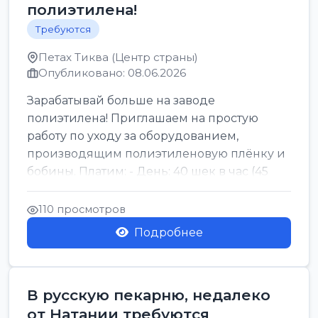
полиэтилена!
Требуются
Петах Тиква (Центр страны)
Опубликовано: 08.06.2026
Зарабатывай больше на заводе
полиэтилена! Приглашаем на простую
работу по уходу за оборудованием,
производящим полиэтиленовую плёнку и
бобины. Платим: - День: 40 шек в час (45
для синих бумаг и виз) -...
110 просмотров
Подробнее
В русскую пекарню, недалеко
от Натании требуются