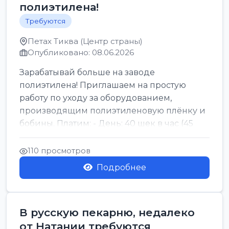
полиэтилена!
Требуются
Петах Тиква (Центр страны)
Опубликовано: 08.06.2026
Зарабатывай больше на заводе
полиэтилена! Приглашаем на простую
работу по уходу за оборудованием,
производящим полиэтиленовую плёнку и
бобины. Платим: - День: 40 шек в час (45
для синих бумаг и виз) -...
110 просмотров
Подробнее
В русскую пекарню, недалеко
от Натании требуются