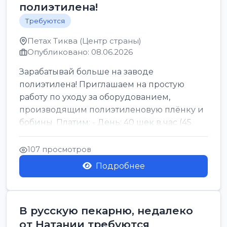
полиэтилена!
Требуются
Петах Тиква (Центр страны)
Опубликовано: 08.06.2026
Зарабатывай больше на заводе
полиэтилена! Приглашаем на простую
работу по уходу за оборудованием,
производящим полиэтиленовую плёнку и
бобины. Платим: - День: 40 шек в час (45
для синих бумаг и виз) -...
107 просмотров
Подробнее
В русскую пекарню, недалеко
от Натании требуются