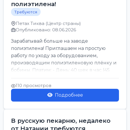
полиэтилена!
Требуются
Петах Тиква (Центр страны)
Опубликовано: 08.06.2026
Зарабатывай больше на заводе
полиэтилена! Приглашаем на простую
работу по уходу за оборудованием,
производящим полиэтиленовую плёнку и
бобины. Платим: - День: 40 шек в час (45
для синих бумаг и виз) -...
110 просмотров
Подробнее
В русскую пекарню, недалеко
от Натании требуются