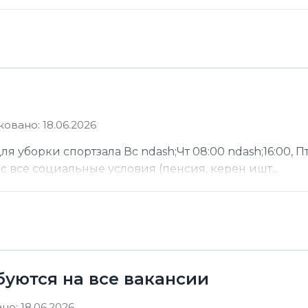
овано: 18.06.2026
 уборки спортзала Вс ndash;Чт 08:00 ndash;16:00, Пт
ас все социальные условия (пенсия, керен ишт...
буются на все вакансии
о: 18.06.2026