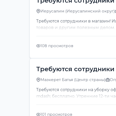
Требуются сотрудники 
Иерусалим (Иерусалимский округ)
Требуются сотрудники в магазин! И
товаров и другим полезным делом. О
108 просмотров
Требуются сотрудники 
Мазкерет Батья (Центр страны)
Оп
Требуются сотрудники на уборку офи
mdash; бесплатно. Утренние 12-ти ч
101 просмотров