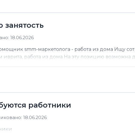
ю занятость
но: 18.06.2026
помощник smm-маркетолога - работа из дома Ищу со
м иврита, работа из дома На эту позицию возможна до
ебуются работники
иковано: 18.06.2026
тники