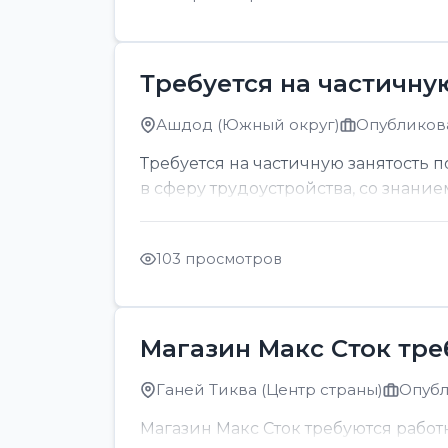
Требуется на частичну
Ашдод (Южный округ)
Опубликова
Требуется на частичную занятость 
в сферу трудоустройства, со знание
103 просмотров
Магазин Макс Сток тр
Ганей Тиква (Центр страны)
Опубл
Магазин Макс Сток требуются рабо