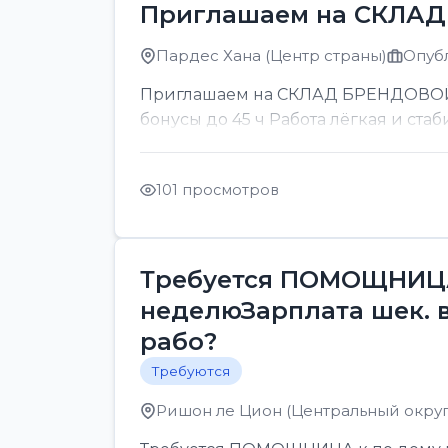
Приглашаем на СКЛА
Пардес Хана (Центр страны)
Опубл
Приглашаем на СКЛАД БРЕНДОВОЙ ОП
бонусы до 45 ч Работа лёгкая и стаб
101 просмотров
Требуется ПОМОЩНИЦА 
неделюЗарплата шек. 
рабо?
Требуются
Ришон ле Цион (Центральный округ