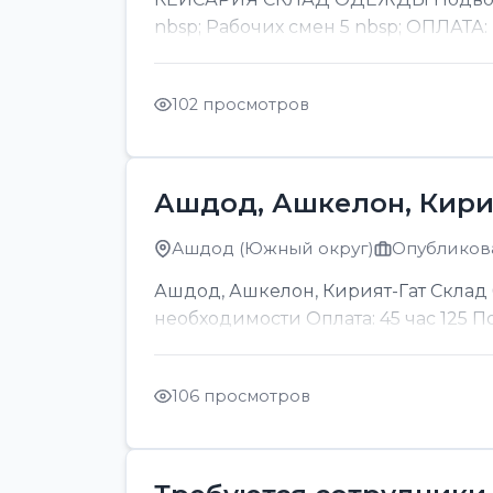
nbsp; Рабочих смен 5 nbsp; ОПЛАТА:
102 просмотров
Ашдод, Ашкелон, Кири
Ашдод (Южный округ)
Опубликова
Ашдод, Ашкелон, Кирият-Гат Склад б
необходимости Оплата: 45 час 125 
106 просмотров