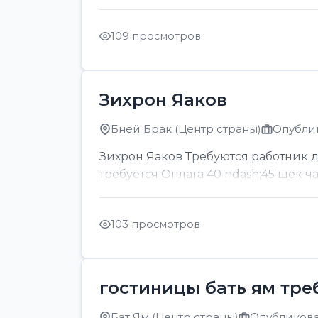
109 просмотров
Зихрон Яаков
Бней Брак (Центр страны)
Опублик
Зихрон Яаков Требуются работник для
требуется Оплата 40 ndash;45 шек ч
103 просмотров
гостиницы бать ям тре
Бат Ям (Центр страны)
Опубликован