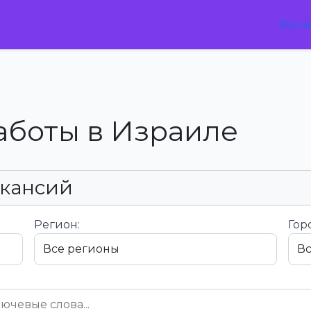
Вака
аботы в Израиле
акансий
Регион:
Гор