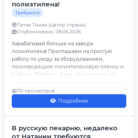
полиэтилена!
Требуются
Петах Тиква (Центр страны)
Опубликовано: 08.06.2026
Зарабатывай больше на заводе
полиэтилена! Приглашаем на простую
работу по уходу за оборудованием,
производящим полиэтиленовую плёнку и
бобины. Платим: - День: 40 шек в час (45
для синих бумаг и виз) -...
110 просмотров
Подробнее
В русскую пекарню, недалеко
от Натании требуются