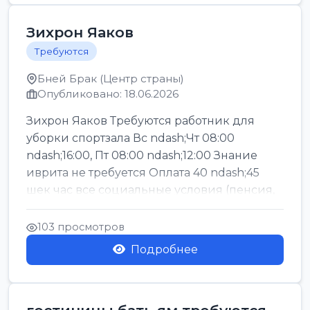
Зихрон Яаков
Требуются
Бней Брак (Центр страны)
Опубликовано: 18.06.2026
Зихрон Яаков Требуются работник для
уборки спортзала Вс ndash;Чт 08:00
ndash;16:00, Пт 08:00 ndash;12:00 Знание
иврита не требуется Оплата 40 ndash;45
шек час все социальные условия (пенсия,
керен ишт...
103 просмотров
Подробнее