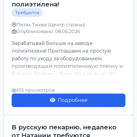
полиэтилена!
Требуются
Петах Тиква (Центр страны)
Опубликовано: 08.06.2026
Зарабатывай больше на заводе
полиэтилена! Приглашаем на простую
работу по уходу за оборудованием,
производящим полиэтиленовую плёнку и
бобины. Платим: - День: 40 шек в час (45
для синих бумаг и виз) -...
105 просмотров
Подробнее
В русскую пекарню, недалеко
от Натании требуются