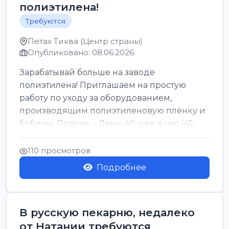
полиэтилена!
Требуются
Петах Тиква (Центр страны)
Опубликовано: 08.06.2026
Зарабатывай больше на заводе
полиэтилена! Приглашаем на простую
работу по уходу за оборудованием,
производящим полиэтиленовую плёнку и
бобины. Платим: - День: 40 шек в час (45
для синих бумаг и виз) -...
110 просмотров
Подробнее
В русскую пекарню, недалеко
от Натании требуются