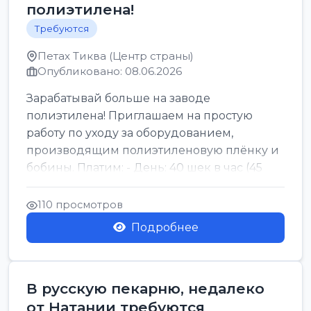
полиэтилена!
Требуются
Петах Тиква (Центр страны)
Опубликовано: 08.06.2026
Зарабатывай больше на заводе
полиэтилена! Приглашаем на простую
работу по уходу за оборудованием,
производящим полиэтиленовую плёнку и
бобины. Платим: - День: 40 шек в час (45
для синих бумаг и виз) -...
110 просмотров
Подробнее
В русскую пекарню, недалеко
от Натании требуются