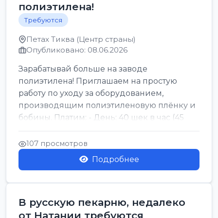
полиэтилена!
Требуются
Петах Тиква (Центр страны)
Опубликовано: 08.06.2026
Зарабатывай больше на заводе
полиэтилена! Приглашаем на простую
работу по уходу за оборудованием,
производящим полиэтиленовую плёнку и
бобины. Платим: - День: 40 шек в час (45
для синих бумаг и виз) -...
107 просмотров
Подробнее
В русскую пекарню, недалеко
от Натании требуются