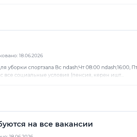
овано: 18.06.2026
 уборки спортзала Вс ndash;Чт 08:00 ndash;16:00, Пт
ас все социальные условия (пенсия, керен ишт...
буются на все вакансии
о: 18.06.2026