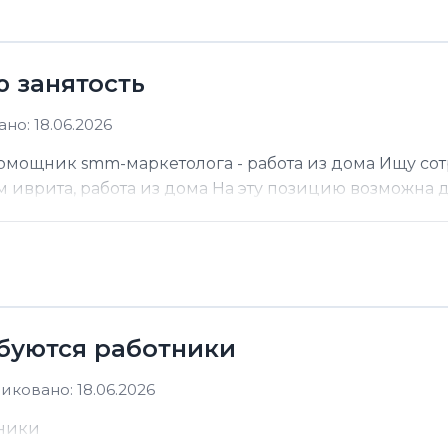
ю занятость
но: 18.06.2026
помощник smm-маркетолога - работа из дома Ищу со
м иврита, работа из дома На эту позицию возможна до
ебуются работники
иковано: 18.06.2026
тники