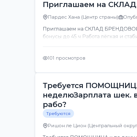
Приглашаем на СКЛА
Пардес Хана (Центр страны)
Опубл
Приглашаем на СКЛАД БРЕНДОВОЙ ОП
бонусы до 45 ч Работа лёгкая и стаб
101 просмотров
Требуется ПОМОЩНИЦА 
неделюЗарплата шек. 
рабо?
Требуются
Ришон ле Цион (Центральный округ