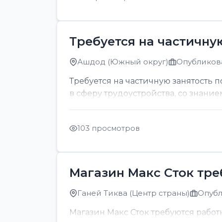
Требуется на частичну
Ашдод (Южный округ)
Опубликова
Требуется на частичную занятость 
в сферу трудоустройства, со знание
103 просмотров
Магазин Макс Сток тр
Ганей Тиква (Центр страны)
Опубл
Магазин Макс Сток требуются рабо