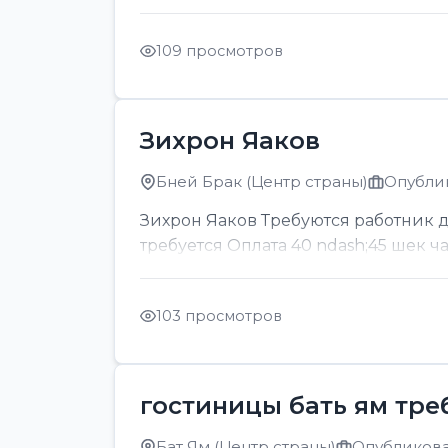
109 просмотров
Зихрон Яаков
Бней Брак (Центр страны)
Опублик
Зихрон Яаков Требуются работник для
требуется Оплата 40 ndash;45 шек ч
103 просмотров
гостиницы бать ям тре
Бат Ям (Центр страны)
Опубликован