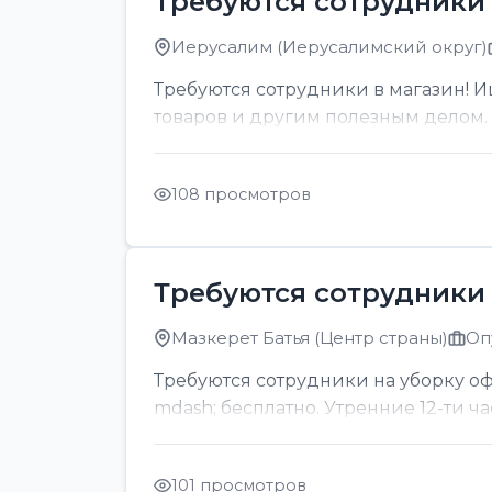
Требуются сотрудники 
Иерусалим (Иерусалимский округ)
Требуются сотрудники в магазин! И
товаров и другим полезным делом. О
108 просмотров
Требуются сотрудники 
Мазкерет Батья (Центр страны)
Оп
Требуются сотрудники на уборку офи
mdash; бесплатно. Утренние 12-ти ч
101 просмотров