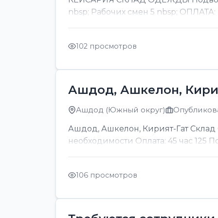
nbsp; Рабочих смен 5 nbsp; ОПЛАТА:
102 просмотров
Ашдод, Ашкелон, Кири
Ашдод (Южный округ)
Опубликова
Ашдод, Ашкелон, Кирият-Гат Склад б
необходимости Оплата: 45 час 125 
106 просмотров