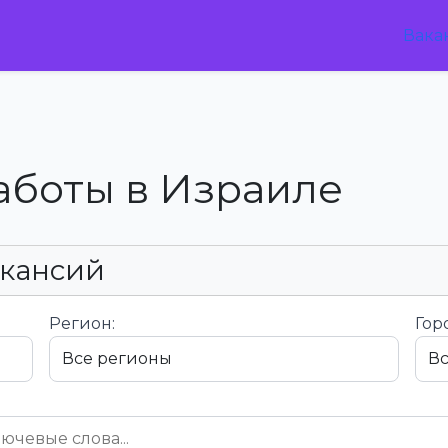
Вака
аботы в Израиле
акансий
Регион:
Гор